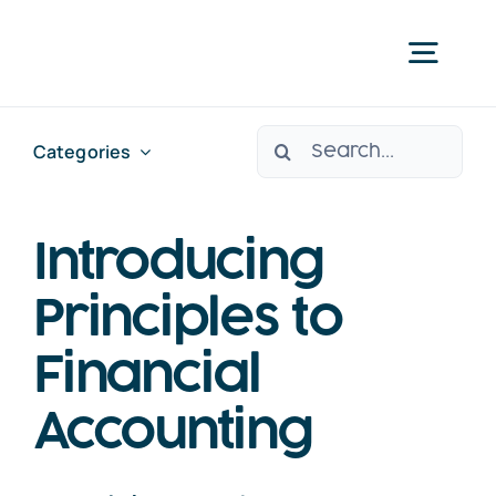
Skip
to
Togg
content
Navig
Search
Categories
H
for:
Ser
Introducing
Principles to
Pr
Financial
FAQs &
Accounting
Rece