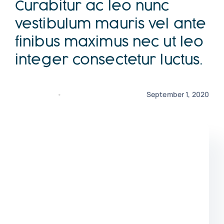
Curabitur ac leo nunc
vestibulum mauris vel ante
Clien
finibus maximus nec ut leo
integer consectetur luctus.
Boo
Accounting
•
Resources
September 1, 2020